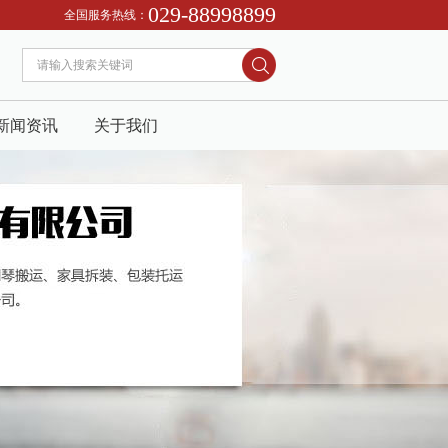
029-88998899
、包装托运、大件物品搬运，家政服务为一体的大型搬家货运公司，现有各种作业车
全国服务热线：
新闻资讯
关于我们