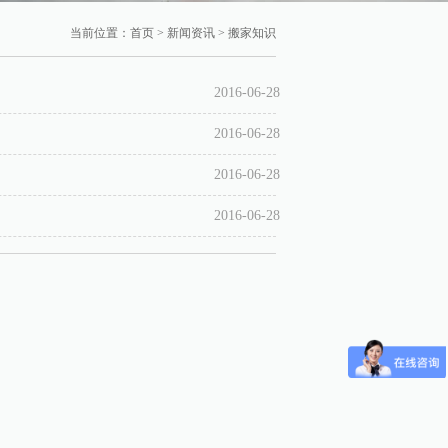
当前位置：
首页
>
新闻资讯
>
搬家知识
2016-06-28
2016-06-28
2016-06-28
2016-06-28