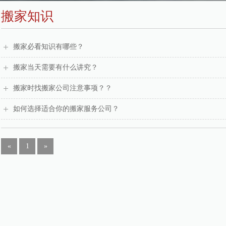
搬家知识
搬家必看知识有哪些？
搬家当天需要有什么讲究？
搬家时找搬家公司注意事项？？
如何选择适合你的搬家服务公司？
«
1
»