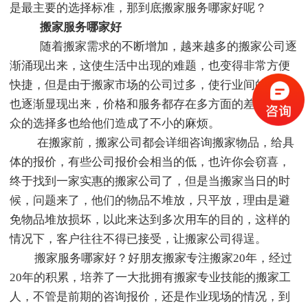
是最主要的选择标准，那到底搬家服务哪家好呢？
搬家服务哪家好
随着搬家需求的不断增加，越来越多的搬家公司逐
渐涌现出来，这使生活中出现的难题，也变得非常方便
快捷，但是由于搬家市场的公司过多，使行业间的竞争
也逐渐显现出来，价格和服务都存在多方面的差距，民
众的选择多也给他们造成了不小的麻烦。
在搬家前，搬家公司都会详细咨询搬家物品，给具
体的报价，有些公司报价会相当的低，也许你会窃喜，
终于找到一家实惠的搬家公司了，但是当搬家当日的时
候，问题来了，他们的物品不堆放，只平放，理由是避
免物品堆放损坏，以此来达到多次用车的目的，这样的
情况下，客户往往不得已接受，让搬家公司得逞。
搬家服务哪家好？好朋友搬家专注搬家20年，经过
20年的积累，培养了一大批拥有搬家专业技能的搬家工
人，不管是前期的咨询报价，还是作业现场的情况，到