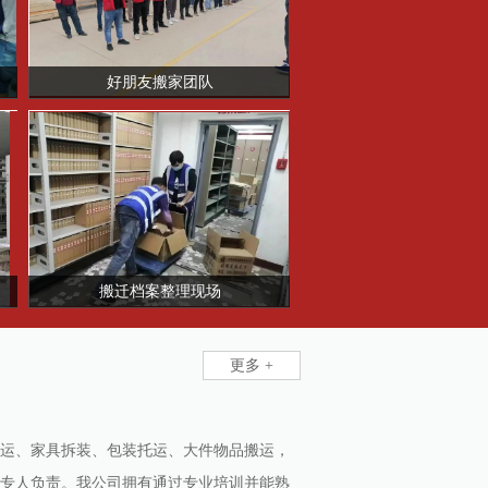
好朋友搬家团队
搬迁档案整理现场
更多 +
运、家具拆装、包装托运、大件物品搬运，
专人负责。我公司拥有通过专业培训并能熟