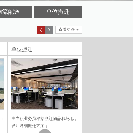
物流配送
单位搬迁
查看更多 +
家居拆装
个人搬家
钢琴搬运
，
专业拆装服务，衣柜、写字台、床、
乔迁新居是家庭的大事，谁都不希望
钢琴不比普通家具，搬家
饭桌、格档、老板台...
手忙脚乱，最好提前...
担心。这不仅是因为...