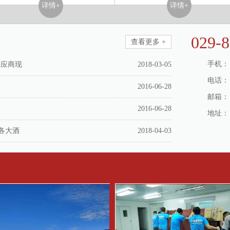
详情+
详情+
详情+
029-
查看更多 +
手机：
供应商现
2018-03-05
电话：
2016-06-28
邮箱：
2016-06-28
地址：
各大酒
2018-04-03