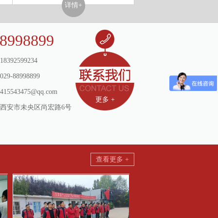
详情+
详情+
详情+
88998899
18392599234
029-88998899
415543475@qq.com
更多 +
西安市未央区尚宏路6号
查看更多 +