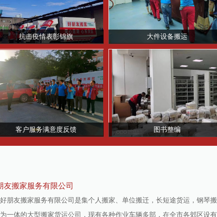
抗击疫情表彰锦旗
大件设备搬运
客户服务满意度反馈
图书整编
朋友搬家服务有限公司
朋友搬家服务有限公司是集个人搬家、单位搬迁，长短途货运，钢琴搬
为一体的大型搬家货运公司，现有各种作业车辆多部，在全市各郊区设有